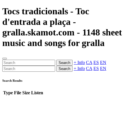
Tocs tradicionals - Toc
d'entrada a plaça -
gralla.skamot.com - 1148 sheet
music and songs for gralla
+ Info
CA
ES
EN
Search
+ Info
CA
ES
EN
Search
Search Results
Type
File
Size
Listen