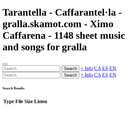
Tarantella - Caffarantel·la -
gralla.skamot.com - Ximo
Caffarena - 1148 sheet music
and songs for gralla
+ Info
CA
ES
EN
Search
+ Info
CA
ES
EN
Search
Search Results
Type
File
Size
Listen