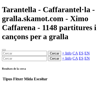
Tarantella - Caffarantel·la -
gralla.skamot.com - Ximo
Caffarena - 1148 partitures i
cançons per a gralla
+ Info
CA
ES
EN
Cercar
+ Info
CA
ES
EN
Cercar
Resultats de la cerca
Tipus
Fitxer
Mida
Escoltar