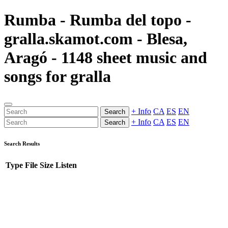
Rumba - Rumba del topo -
gralla.skamot.com - Blesa,
Aragó - 1148 sheet music and
songs for gralla
+ Info
CA
ES
EN
Search
+ Info
CA
ES
EN
Search
Search Results
Type
File
Size
Listen