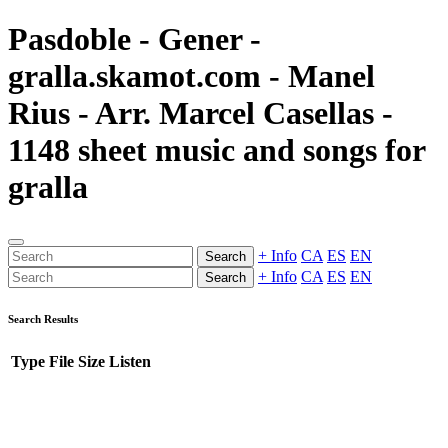
Pasdoble - Gener -
gralla.skamot.com - Manel
Rius - Arr. Marcel Casellas -
1148 sheet music and songs for
gralla
+ Info
CA
ES
EN
Search
+ Info
CA
ES
EN
Search
Search Results
Type
File
Size
Listen