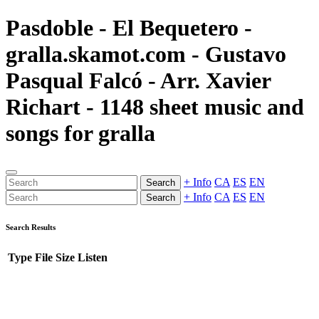
Pasdoble - El Bequetero -
gralla.skamot.com - Gustavo
Pasqual Falcó - Arr. Xavier
Richart - 1148 sheet music and
songs for gralla
+ Info
CA
ES
EN
Search
+ Info
CA
ES
EN
Search
Search Results
Type
File
Size
Listen