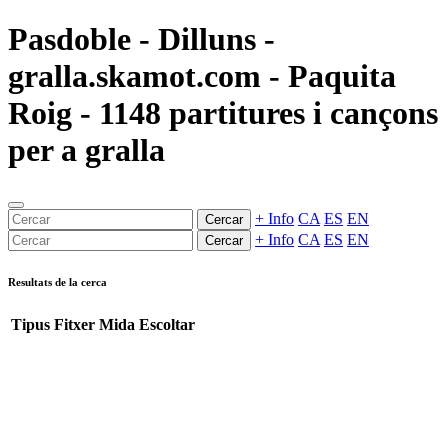
Pasdoble - Dilluns -
gralla.skamot.com - Paquita
Roig - 1148 partitures i cançons
per a gralla
+ Info
CA
ES
EN
Cercar
+ Info
CA
ES
EN
Cercar
Resultats de la cerca
Tipus
Fitxer
Mida
Escoltar