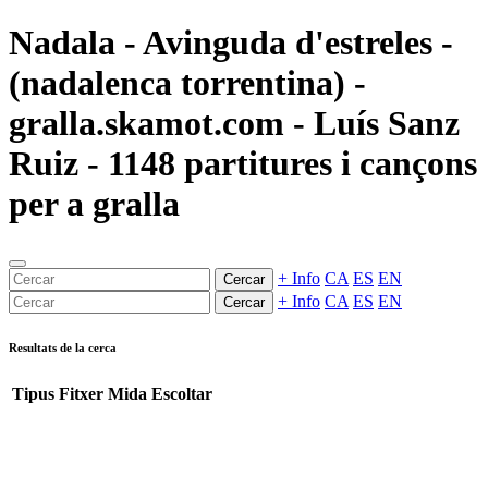
Nadala - Avinguda d'estreles -
(nadalenca torrentina) -
gralla.skamot.com - Luís Sanz
Ruiz - 1148 partitures i cançons
per a gralla
+ Info
CA
ES
EN
Cercar
+ Info
CA
ES
EN
Cercar
Resultats de la cerca
Tipus
Fitxer
Mida
Escoltar