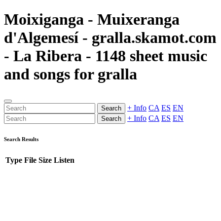
Moixiganga - Muixeranga
d'Algemesí - gralla.skamot.com
- La Ribera - 1148 sheet music
and songs for gralla
+ Info
CA
ES
EN
Search
+ Info
CA
ES
EN
Search
Search Results
Type
File
Size
Listen