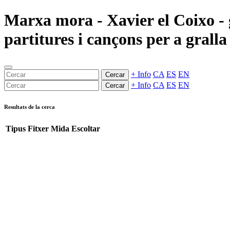
Marxa mora - Xavier el Coixo - 
partitures i cançons per a gralla
+ Info
CA
ES
EN
Cercar
+ Info
CA
ES
EN
Cercar
Resultats de la cerca
Tipus
Fitxer
Mida
Escoltar