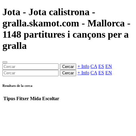
Jota - Jota calistrona -
gralla.skamot.com - Mallorca -
1148 partitures i cançons per a
gralla
+ Info
CA
ES
EN
Cercar
+ Info
CA
ES
EN
Cercar
Resultats de la cerca
Tipus
Fitxer
Mida
Escoltar