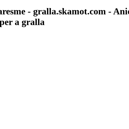
aresme - gralla.skamot.com - Ani
per a gralla