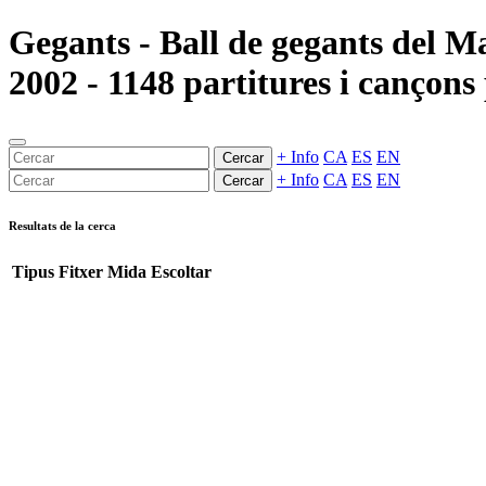
Gegants - Ball de gegants del M
2002 - 1148 partitures i cançons 
+ Info
CA
ES
EN
Cercar
+ Info
CA
ES
EN
Cercar
Resultats de la cerca
Tipus
Fitxer
Mida
Escoltar