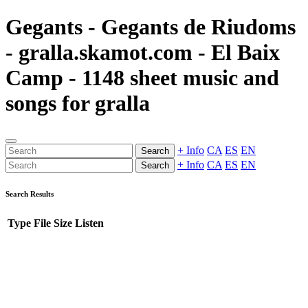
Gegants - Gegants de Riudoms
- gralla.skamot.com - El Baix
Camp - 1148 sheet music and
songs for gralla
+ Info
CA
ES
EN
Search
+ Info
CA
ES
EN
Search
Search Results
Type
File
Size
Listen