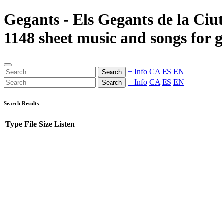
Gegants - Els Gegants de la Ciu
1148 sheet music and songs for g
+ Info
CA
ES
EN
Search
+ Info
CA
ES
EN
Search
Search Results
Type
File
Size
Listen