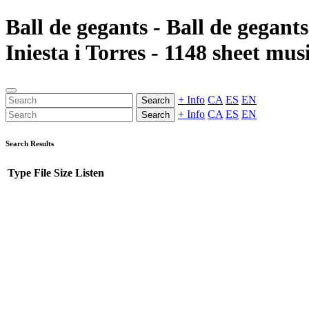
Ball de gegants - Ball de gegan
Iniesta i Torres - 1148 sheet mus
+ Info
CA
ES
EN
Search
+ Info
CA
ES
EN
Search
Search Results
Type
File
Size
Listen