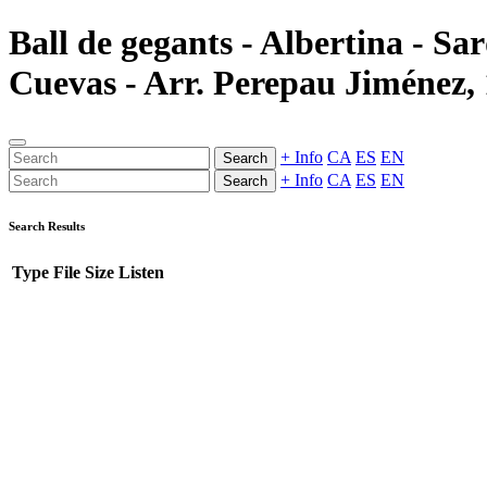
Ball de gegants - Albertina - Sa
Cuevas - Arr. Perepau Jiménez, 
+ Info
CA
ES
EN
Search
+ Info
CA
ES
EN
Search
Search Results
Type
File
Size
Listen