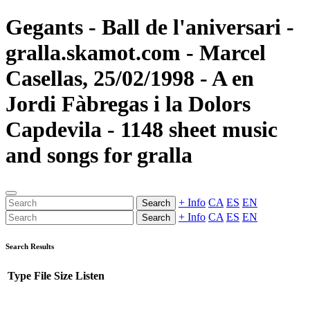
Gegants - Ball de l'aniversari -
gralla.skamot.com - Marcel
Casellas, 25/02/1998 - A en
Jordi Fàbregas i la Dolors
Capdevila - 1148 sheet music
and songs for gralla
+ Info
CA
ES
EN
Search
+ Info
CA
ES
EN
Search
Search Results
Type
File
Size
Listen