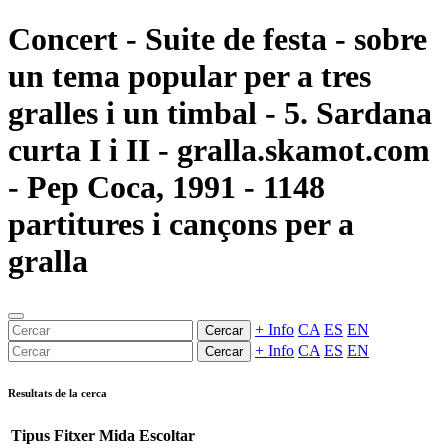
Concert - Suite de festa - sobre
un tema popular per a tres
gralles i un timbal - 5. Sardana
curta I i II - gralla.skamot.com
- Pep Coca, 1991 - 1148
partitures i cançons per a
gralla
+ Info
CA
ES
EN
Cercar
+ Info
CA
ES
EN
Cercar
Resultats de la cerca
Tipus
Fitxer
Mida
Escoltar