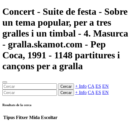
Concert - Suite de festa - Sobre
un tema popular, per a tres
gralles i un timbal - 4. Masurca
- gralla.skamot.com - Pep
Coca, 1991 - 1148 partitures i
cançons per a gralla
+ Info
CA
ES
EN
Cercar
+ Info
CA
ES
EN
Cercar
Resultats de la cerca
Tipus
Fitxer
Mida
Escoltar