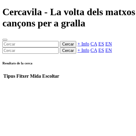
Cercavila - La volta dels matxos 
cançons per a gralla
+ Info
CA
ES
EN
Cercar
+ Info
CA
ES
EN
Cercar
Resultats de la cerca
Tipus
Fitxer
Mida
Escoltar