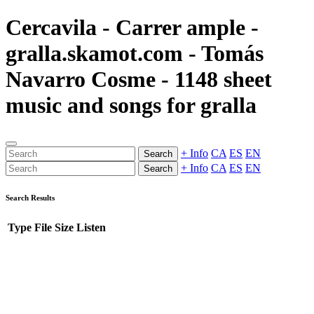
Cercavila - Carrer ample -
gralla.skamot.com - Tomás
Navarro Cosme - 1148 sheet
music and songs for gralla
+ Info
CA
ES
EN
Search
+ Info
CA
ES
EN
Search
Search Results
Type
File
Size
Listen