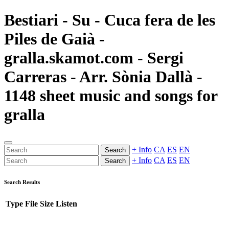
Bestiari - Su - Cuca fera de les
Piles de Gaià -
gralla.skamot.com - Sergi
Carreras - Arr. Sònia Dallà -
1148 sheet music and songs for
gralla
+ Info
CA
ES
EN
Search
+ Info
CA
ES
EN
Search
Search Results
Type
File
Size
Listen