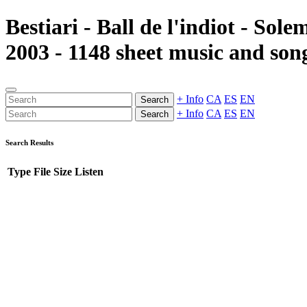
Bestiari - Ball de l'indiot - Sol
2003 - 1148 sheet music and song
+ Info
CA
ES
EN
Search
+ Info
CA
ES
EN
Search
Search Results
Type
File
Size
Listen