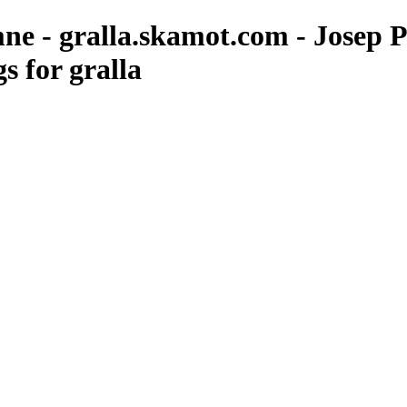
emne - gralla.skamot.com - Josep P
s for gralla