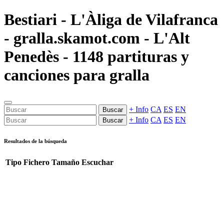
Bestiari - L'Àliga de Vilafranca
- gralla.skamot.com - L'Alt
Penedès - 1148 partituras y
canciones para gralla
+ Info
CA
ES
EN
Buscar
+ Info
CA
ES
EN
Buscar
Resultados de la búsqueda
Tipo
Fichero
Tamaño
Escuchar