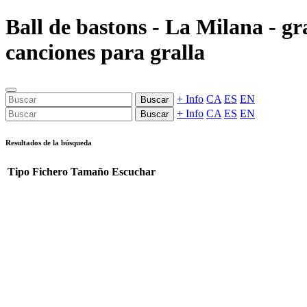
Ball de bastons - La Milana - gr
canciones para gralla
+ Info
CA
ES
EN
Buscar
+ Info
CA
ES
EN
Buscar
Resultados de la búsqueda
Tipo
Fichero
Tamaño
Escuchar