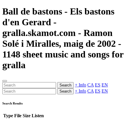
Ball de bastons - Els bastons
d'en Gerard -
gralla.skamot.com - Ramon
Solé i Miralles, maig de 2002 -
1148 sheet music and songs for
gralla
+ Info
CA
ES
EN
Search
+ Info
CA
ES
EN
Search
Search Results
Type
File
Size
Listen