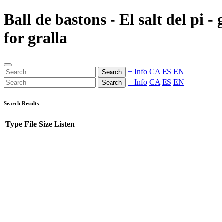
Ball de bastons - El salt del pi
for gralla
+ Info
CA
ES
EN
Search
+ Info
CA
ES
EN
Search
Search Results
Type
File
Size
Listen