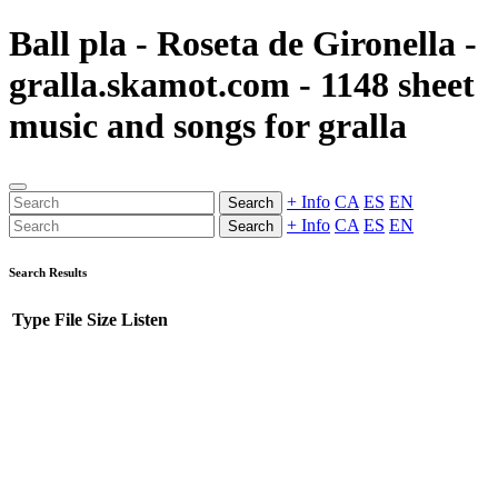
Ball pla - Roseta de Gironella -
gralla.skamot.com - 1148 sheet
music and songs for gralla
+ Info
CA
ES
EN
Search
+ Info
CA
ES
EN
Search
Search Results
Type
File
Size
Listen