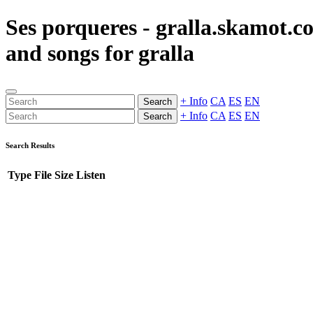
Ses porqueres - gralla.skamot.c
and songs for gralla
+ Info
CA
ES
EN
Search
+ Info
CA
ES
EN
Search
Search Results
Type
File
Size
Listen