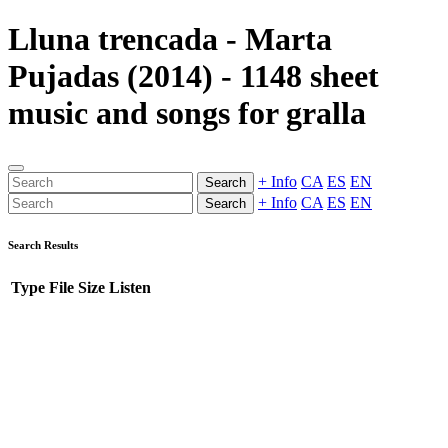
Lluna trencada - Marta
Pujadas (2014) - 1148 sheet
music and songs for gralla
+ Info
CA
ES
EN
Search
+ Info
CA
ES
EN
Search
Search Results
Type
File
Size
Listen