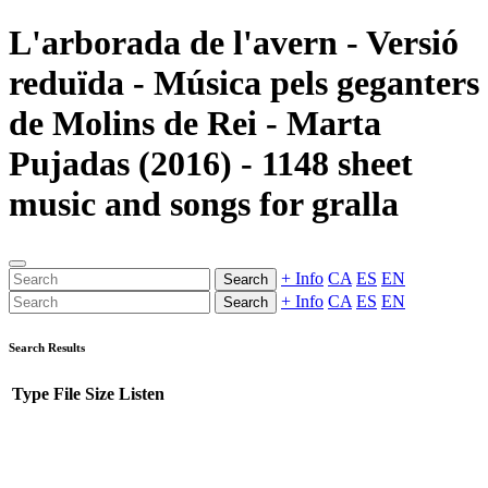
L'arborada de l'avern - Versió
reduïda - Música pels geganters
de Molins de Rei - Marta
Pujadas (2016) - 1148 sheet
music and songs for gralla
+ Info
CA
ES
EN
Search
+ Info
CA
ES
EN
Search
Search Results
Type
File
Size
Listen