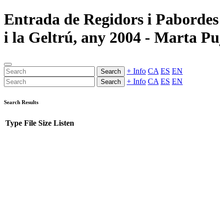
Entrada de Regidors i Pabordes 
i la Geltrú, any 2004 - Marta Pu
+ Info
CA
ES
EN
Search
+ Info
CA
ES
EN
Search
Search Results
Type
File
Size
Listen