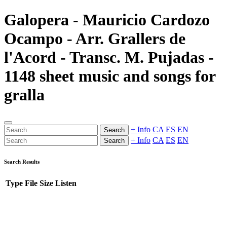
Galopera - Mauricio Cardozo
Ocampo - Arr. Grallers de
l'Acord - Transc. M. Pujadas -
1148 sheet music and songs for
gralla
+ Info
CA
ES
EN
Search
+ Info
CA
ES
EN
Search
Search Results
Type
File
Size
Listen