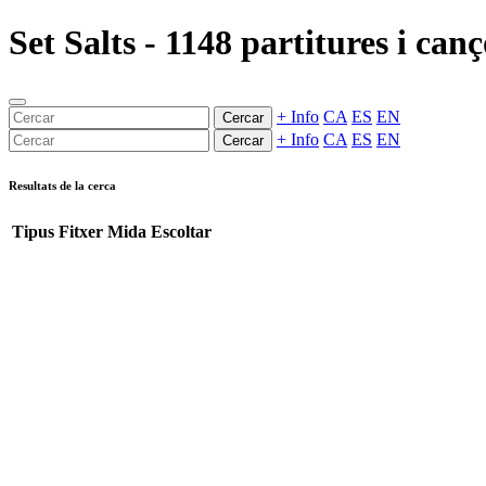
Set Salts - 1148 partitures i can
+ Info
CA
ES
EN
Cercar
+ Info
CA
ES
EN
Cercar
Resultats de la cerca
Tipus
Fitxer
Mida
Escoltar