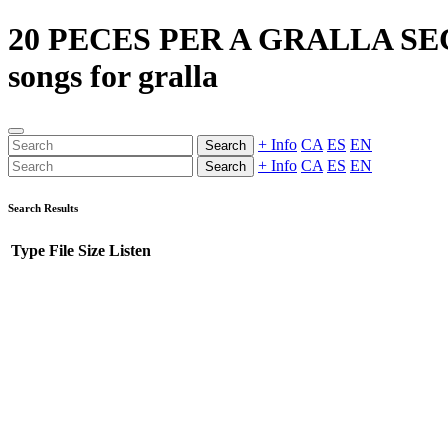
20 PECES PER A GRALLA SECA -
songs for gralla
+ Info
CA
ES
EN
Search
+ Info
CA
ES
EN
Search
Search Results
Type
File
Size
Listen