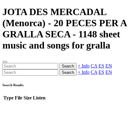
JOTA DES MERCADAL
(Menorca) - 20 PECES PER A
GRALLA SECA - 1148 sheet
music and songs for gralla
+ Info
CA
ES
EN
Search
+ Info
CA
ES
EN
Search
Search Results
Type
File
Size
Listen