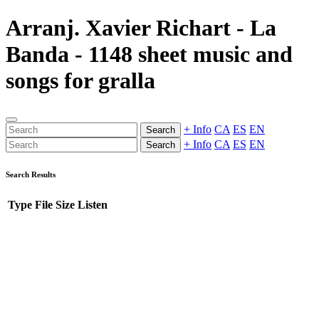
Arranj. Xavier Richart - La
Banda - 1148 sheet music and
songs for gralla
+ Info
CA
ES
EN
Search
+ Info
CA
ES
EN
Search
Search Results
Type
File
Size
Listen