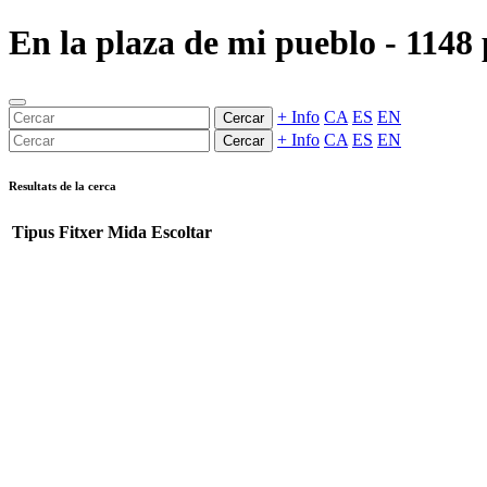
En la plaza de mi pueblo - 1148 
+ Info
CA
ES
EN
Cercar
+ Info
CA
ES
EN
Cercar
Resultats de la cerca
Tipus
Fitxer
Mida
Escoltar