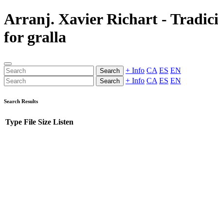
Arranj. Xavier Richart - Tradici
for gralla
+ Info
CA
ES
EN
Search
+ Info
CA
ES
EN
Search
Search Results
Type
File
Size
Listen