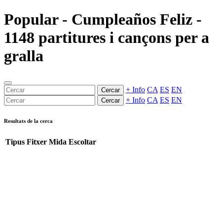
Popular - Cumpleaños Feliz -
1148 partitures i cançons per a
gralla
+ Info
CA
ES
EN
Cercar
+ Info
CA
ES
EN
Cercar
Resultats de la cerca
Tipus
Fitxer
Mida
Escoltar