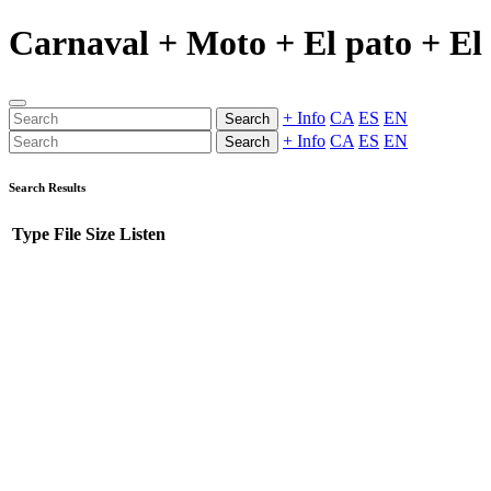
Carnaval + Moto + El pato + El 
+ Info
CA
ES
EN
Search
+ Info
CA
ES
EN
Search
Search Results
Type
File
Size
Listen