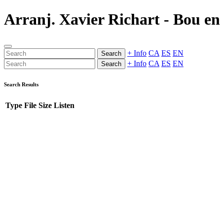
Arranj. Xavier Richart - Bou en 
+ Info
CA
ES
EN
Search
+ Info
CA
ES
EN
Search
Search Results
Type
File
Size
Listen