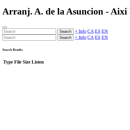
Arranj. A. de la Asuncion - Aixi
+ Info
CA
ES
EN
Search
+ Info
CA
ES
EN
Search
Search Results
Type
File
Size
Listen