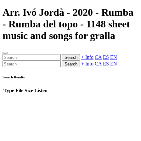
Arr. Ivó Jordà - 2020 - Rumba
- Rumba del topo - 1148 sheet
music and songs for gralla
+ Info
CA
ES
EN
Search
+ Info
CA
ES
EN
Search
Search Results
Type
File
Size
Listen