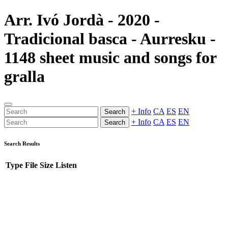
Arr. Ivó Jordà - 2020 -
Tradicional basca - Aurresku -
1148 sheet music and songs for
gralla
+ Info
CA
ES
EN
Search
+ Info
CA
ES
EN
Search
Search Results
Type
File
Size
Listen