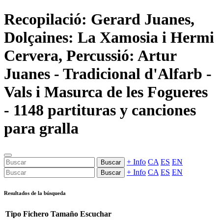
Recopilació: Gerard Juanes,
Dolçaines: La Xamosia i Hermi
Cervera, Percussió: Artur
Juanes - Tradicional d'Alfarb -
Vals i Masurca de les Fogueres
- 1148 partituras y canciones
para gralla
+ Info
CA
ES
EN
Buscar
+ Info
CA
ES
EN
Buscar
Resultados de la búsqueda
Tipo
Fichero
Tamaño
Escuchar