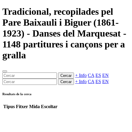
Tradicional, recopilades pel
Pare Baixauli i Biguer (1861-
1923) - Danses del Marquesat -
1148 partitures i cançons per a
gralla
+ Info
CA
ES
EN
Cercar
+ Info
CA
ES
EN
Cercar
Resultats de la cerca
Tipus
Fitxer
Mida
Escoltar