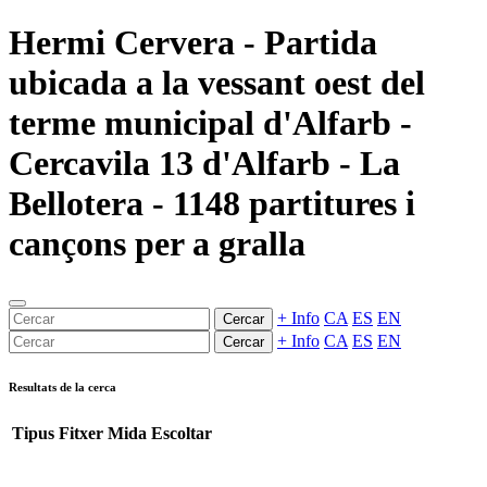
Hermi Cervera - Partida
ubicada a la vessant oest del
terme municipal d'Alfarb -
Cercavila 13 d'Alfarb - La
Bellotera - 1148 partitures i
cançons per a gralla
+ Info
CA
ES
EN
Cercar
+ Info
CA
ES
EN
Cercar
Resultats de la cerca
Tipus
Fitxer
Mida
Escoltar