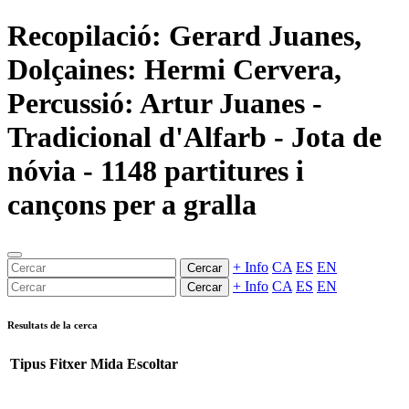
Recopilació: Gerard Juanes,
Dolçaines: Hermi Cervera,
Percussió: Artur Juanes -
Tradicional d'Alfarb - Jota de
nóvia - 1148 partitures i
cançons per a gralla
+ Info
CA
ES
EN
Cercar
+ Info
CA
ES
EN
Cercar
Resultats de la cerca
Tipus
Fitxer
Mida
Escoltar