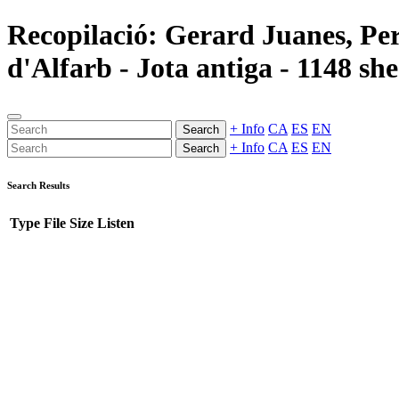
Recopilació: Gerard Juanes, Per
d'Alfarb - Jota antiga - 1148 sh
+ Info
CA
ES
EN
Search
+ Info
CA
ES
EN
Search
Search Results
Type
File
Size
Listen